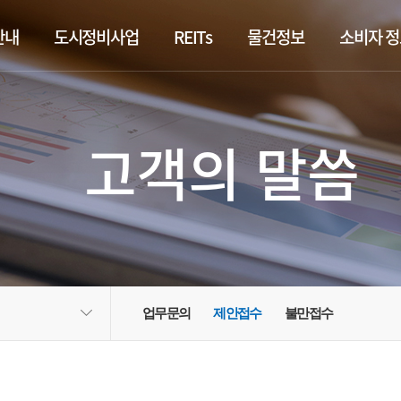
안내
도시정비사업
REITs
물건정보
소비자 
고객의 말씀
업무문의
제안접수
불만접수