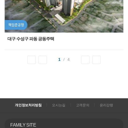
책임준공형
대구 수성구 파동 공동주택
1
/
4
개인정보처리방침
오시는길
고객문의
윤리강령
FAMILY SITE