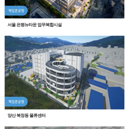
책임준공형
서울 은평뉴타운 업무복합시설
책임준공형
양산 북정동 물류센터