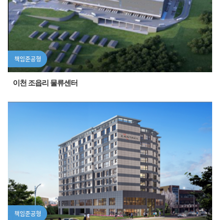
책임준공형
이천 조읍리 물류센터
책임준공형