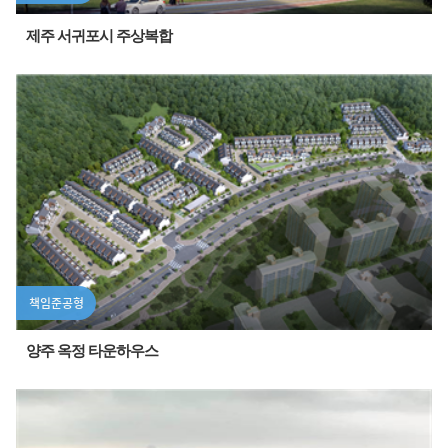
제주 서귀포시 주상복합
책임준공형
양주 옥정 타운하우스