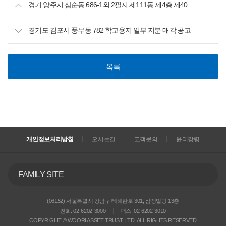
경기 양주시 삼순동 686-1외 2필지 제111동 제4층 제402호 개별매각
경기도 김포시 풍무동 782 학교용지 일부 지분 매각 공고
목록
개인정보처리방침
오시는길
고객문의
윤리강령
FAMILY SITE
(06152) 서울특별시 강남구 테헤란로 301, 삼정빌딩 13층
전화. 02-6202-3000
팩스. 02-6202-3010
COPYRIGHT © WOORI ASSET TRUST. LTD. ALL RIGHTS RESERVED