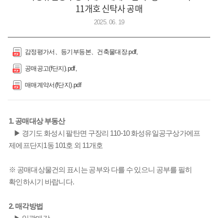
11개호 신탁사 공매
2025. 06. 19
감정평가서、등기부등본、건축물대장.pdf
공매공고(f단지).pdf
매매계약서(f단지).pdf
1. 공매대상 부동산
▶ 경기도 화성시 팔탄면 구장리 110-10 화성유일공구상가에프
제에프단지1동 101호 외 11개호
※ 공매대상물건의 표시는 공부와 다를 수 있으니 공부를 필히
확인하시기 바랍니다.
2. 매각방법